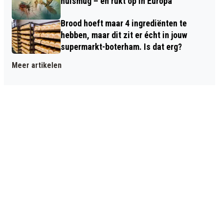
huismug – en rukt op in Europa
Brood hoeft maar 4 ingrediënten te
hebben, maar dit zit er écht in jouw
supermarkt-boterham. Is dat erg?
Meer artikelen