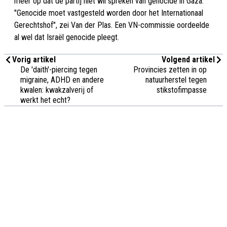
meer op dat de partij niet wil spreken van genocide in Gaza.
"Genocide moet vastgesteld worden door het Internationaal
Gerechtshof", zei Van der Plas. Een VN-commissie oordeelde
al wel dat Israël genocide pleegt.
Vorig artikel
Volgend artikel
De 'daith'-piercing tegen
Provincies zetten in op
migraine, ADHD en andere
natuurherstel tegen
kwalen: kwakzalverij of
stikstofimpasse
werkt het echt?