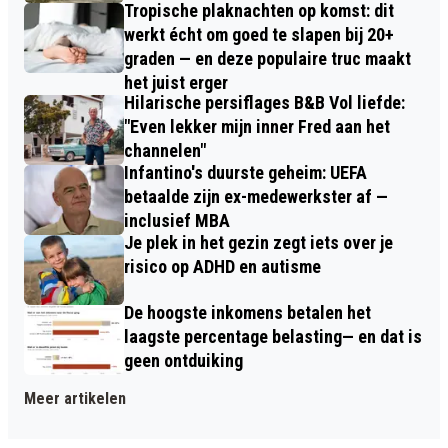
Tropische plaknachten op komst: dit
werkt écht om goed te slapen bij 20+
graden — en deze populaire truc maakt
het juist erger
Hilarische persiflages B&B Vol liefde:
"Even lekker mijn inner Fred aan het
channelen"
Infantino's duurste geheim: UEFA
betaalde zijn ex-medewerkster af —
inclusief MBA
Je plek in het gezin zegt iets over je
risico op ADHD en autisme
De hoogste inkomens betalen het
laagste percentage belasting— en dat is
geen ontduiking
Meer artikelen