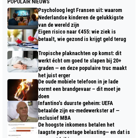
POPULAIR NIEUWS
Psycholoog legt Fransen uit: waarom
Nederlandse kinderen de gelukkigste
van de wereld zijn
Eigen risico naar €455: wie ziek is
betaalt, wie gezond is krijgt geld terug
Tropische plaknachten op komst: dit
werkt écht om goed te slapen bij 20+
graden — en deze populaire truc maakt
het juist erger
De oude mobiele telefoon in je lade
vormt een brandgevaar – dit moet je
doen
Infantino's duurste geheim: UEFA
betaalde zijn ex-medewerkster af —
inclusief MBA
De hoogste inkomens betalen het
laagste percentage belasting— en dat is