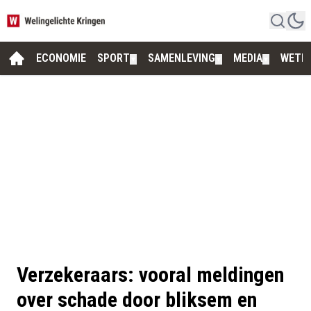
ECONOMIE
SPORT
SAMENLEVING
MEDIA
WETE
▼
▼
▼
Verzekeraars: vooral meldingen
over schade door bliksem en