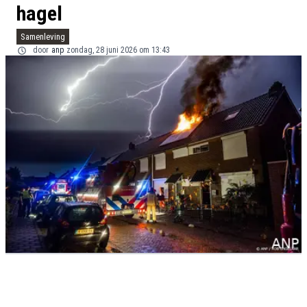
hagel
Samenleving
door
anp
zondag, 28 juni 2026 om 13:43