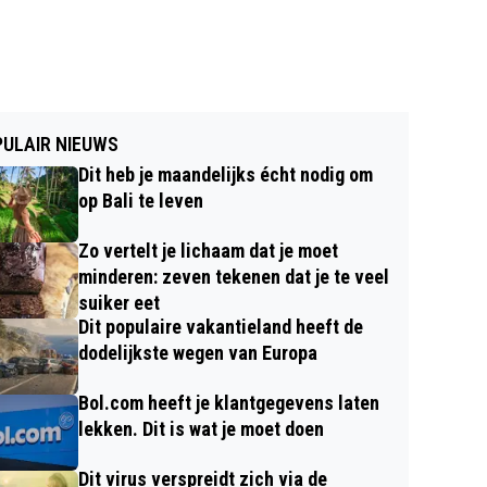
ULAIR NIEUWS
Dit heb je maandelijks écht nodig om
op Bali te leven
Zo vertelt je lichaam dat je moet
minderen: zeven tekenen dat je te veel
suiker eet
Dit populaire vakantieland heeft de
dodelijkste wegen van Europa
Bol.com heeft je klantgegevens laten
lekken. Dit is wat je moet doen
Dit virus verspreidt zich via de