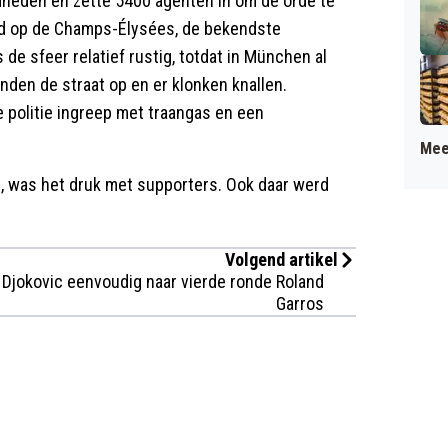
ldheden en zette 5400 agenten in om de orde te
d op de Champs-Élysées, de bekendste
de sfeer relatief rustig, totdat in München al
nden de straat op en er klonken knallen.
 politie ingreep met traangas en een
Mee
G, was het druk met supporters. Ook daar werd
Volgend artikel
Djokovic eenvoudig naar vierde ronde Roland
Garros