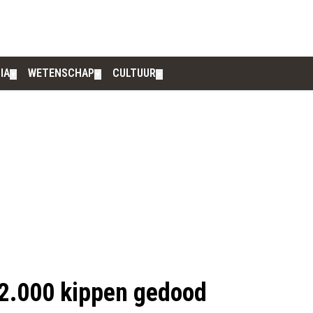
IA
WETENSCHAP
CULTUUR
▼
▼
▼
62.000 kippen gedood