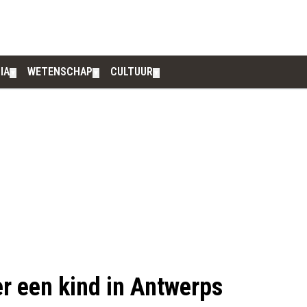
IA
WETENSCHAP
CULTUUR
▼
▼
▼
er een kind in Antwerps