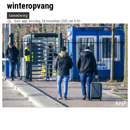
winteropvang
Samenleving
door
anp
dinsdag, 04 november 2025 om 9:30