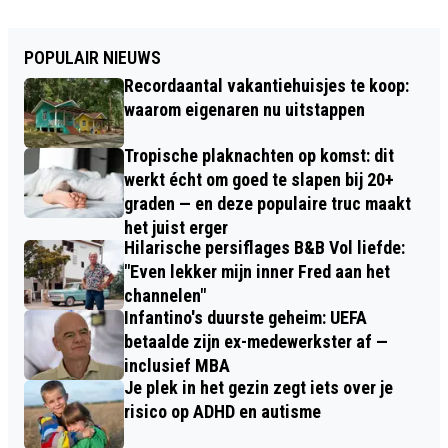
POPULAIR NIEUWS
Recordaantal vakantiehuisjes te koop:
waarom eigenaren nu uitstappen
Tropische plaknachten op komst: dit
werkt écht om goed te slapen bij 20+
graden — en deze populaire truc maakt
het juist erger
Hilarische persiflages B&B Vol liefde:
"Even lekker mijn inner Fred aan het
channelen"
Infantino's duurste geheim: UEFA
betaalde zijn ex-medewerkster af —
inclusief MBA
Je plek in het gezin zegt iets over je
risico op ADHD en autisme