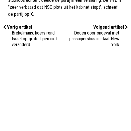
stuurloos achter", deelde de partij in een verklaring. De VVD is
"zeer verbaasd dat NSC plots uit het kabinet stapt", schreef
de partij op X.
Vorig artikel
Volgend artikel
Brekelmans: koers rond
Doden door ongeval met
Israël op grote lijnen niet
passagiersbus in staat New
veranderd
York