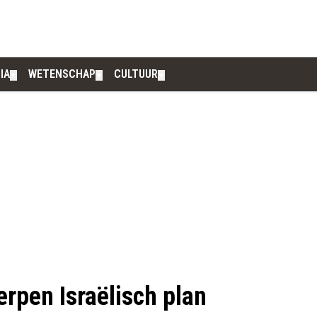
IA
WETENSCHAP
CULTUUR
▼
▼
▼
rpen Israëlisch plan