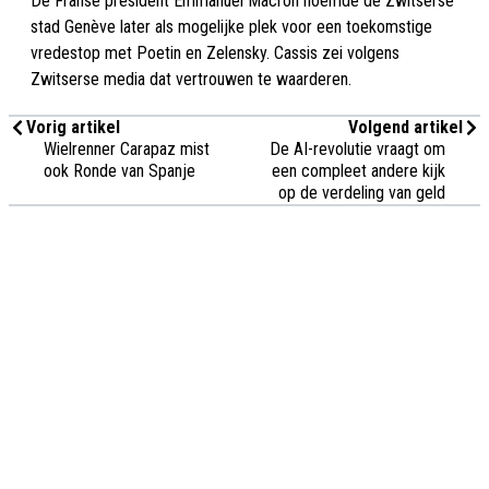
De Franse president Emmanuel Macron noemde de Zwitserse
stad Genève later als mogelijke plek voor een toekomstige
vredestop met Poetin en Zelensky. Cassis zei volgens
Zwitserse media dat vertrouwen te waarderen.
Vorig artikel
Volgend artikel
Wielrenner Carapaz mist
De AI-revolutie vraagt om
ook Ronde van Spanje
een compleet andere kijk
op de verdeling van geld