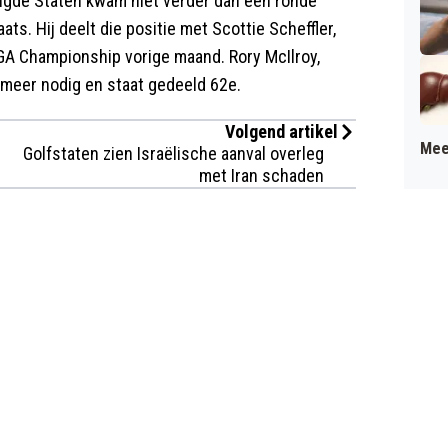
igde Staten kwam niet verder dan een ronde
ts. Hij deelt die positie met Scottie Scheffler,
GA Championship vorige maand. Rory McIlroy,
g meer nodig en staat gedeeld 62e.
Volgend artikel
Mee
Golfstaten zien Israëlische aanval overleg
met Iran schaden