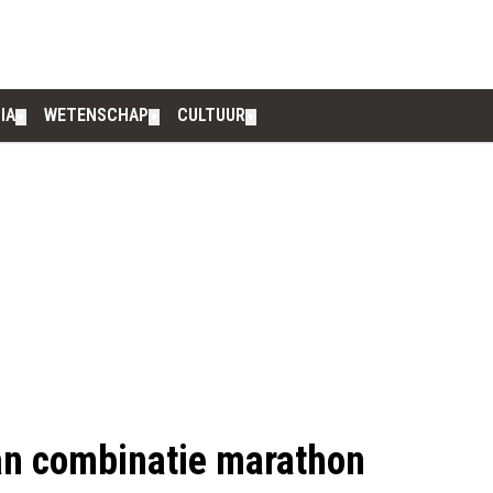
IA
WETENSCHAP
CULTUUR
▼
▼
▼
aan combinatie marathon