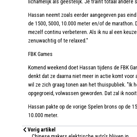
lichamelijk als geestelijk. Je traint totaal andere 
Hassan neemt zoals eerder aangegeven pas eind j
de 1500, 5000, 10.000 meter en/of de marathon. D
mezelf continu verbeteren. Als ik nu al een keuz
zenuwachtig of te relaxed."
FBK Games
Komend weekend doet Hassan tijdens de FBK Gam
denkt dat ze daarna niet meer in actie komt voor
wil ze zich graag tonen aan het thuispubliek. "Ik
opgegroeid, volwassen geworden. Dat zal ik nooit 
Hassan pakte op de vorige Spelen brons op de 1
10.000 meter.
Vorig artikel
Chinese makers elektrische auto's blijven in