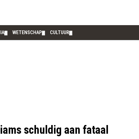
IA
WETENSCHAP
CULTUUR
▼
▼
▼
iams schuldig aan fataal