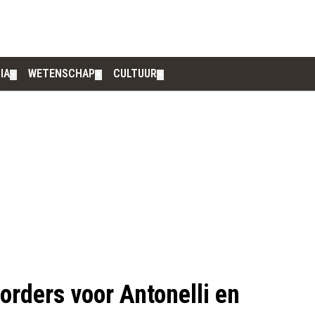
IA
WETENSCHAP
CULTUUR
▼
▼
▼
rders voor Antonelli en