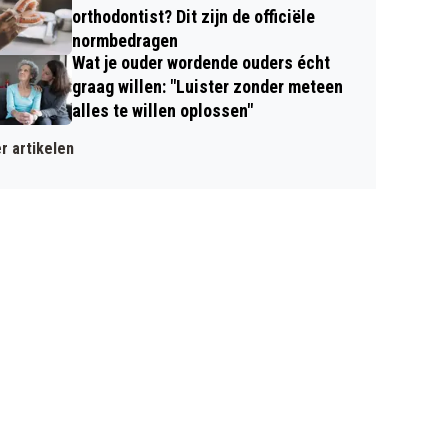
orthodontist? Dit zijn de officiële
normbedragen
Wat je ouder wordende ouders écht
graag willen: "Luister zonder meteen
alles te willen oplossen"
r artikelen