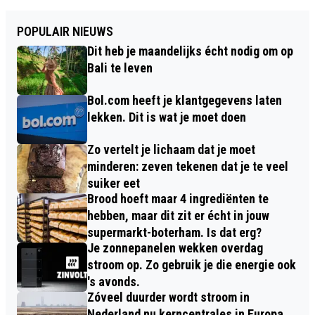
POPULAIR NIEUWS
Dit heb je maandelijks écht nodig om op
Bali te leven
Bol.com heeft je klantgegevens laten
lekken. Dit is wat je moet doen
Zo vertelt je lichaam dat je moet
minderen: zeven tekenen dat je te veel
suiker eet
Brood hoeft maar 4 ingrediënten te
hebben, maar dit zit er écht in jouw
supermarkt-boterham. Is dat erg?
Je zonnepanelen wekken overdag
stroom op. Zo gebruik je die energie ook
's avonds.
Zóveel duurder wordt stroom in
Nederland nu kerncentrales in Europa