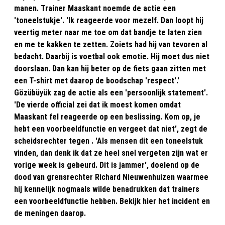
manen. Trainer Maaskant noemde de actie een
'toneelstukje'. 'Ik reageerde voor mezelf. Dan loopt hij
veertig meter naar me toe om dat bandje te laten zien
en me te kakken te zetten. Zoiets had hij van tevoren al
bedacht. Daarbij is voetbal ook emotie. Hij moet dus niet
doorslaan. Dan kan hij beter op de fiets gaan zitten met
een T-shirt met daarop de boodschap 'respect'.'
Gözübüyük zag de actie als een 'persoonlijk statement'.
'De vierde official zei dat ik moest komen omdat
Maaskant fel reageerde op een beslissing. Kom op, je
hebt een voorbeeldfunctie en vergeet dat niet', zegt de
scheidsrechter tegen . 'Als mensen dit een toneelstuk
vinden, dan denk ik dat ze heel snel vergeten zijn wat er
vorige week is gebeurd. Dit is jammer', doelend op de
dood van grensrechter Richard Nieuwenhuizen waarmee
hij kennelijk nogmaals wilde benadrukken dat trainers
een voorbeeldfunctie hebben. Bekijk hier het incident en
de meningen daarop.