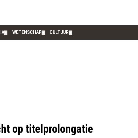
IA
WETENSCHAP
CULTUUR
▼
▼
▼
ht op titelprolongatie