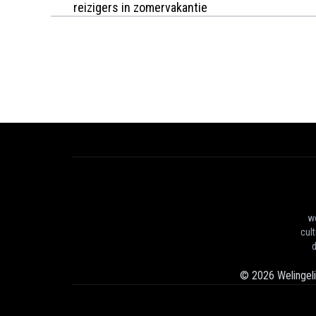
reizigers in zomervakantie
we
cul
d
©
2026
Welingel