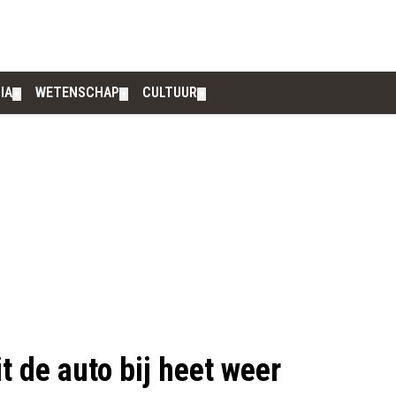
IA
WETENSCHAP
CULTUUR
▼
▼
▼
t de auto bij heet weer