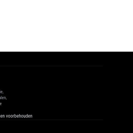
ie,
len,
he
hten voorbehouden