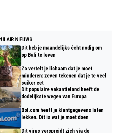
ULAIR NIEUWS
Dit heb je maandelijks écht nodig om
op Bali te leven
Zo vertelt je lichaam dat je moet
minderen: zeven tekenen dat je te veel
suiker eet
Dit populaire vakantieland heeft de
dodelijkste wegen van Europa
Bol.com heeft je klantgegevens laten
lekken. Dit is wat je moet doen
Dit virus verspreidt zich via de