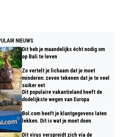
ULAIR NIEUWS
Dit heb je maandelijks écht nodig om
op Bali te leven
Zo vertelt je lichaam dat je moet
minderen: zeven tekenen dat je te veel
suiker eet
Dit populaire vakantieland heeft de
dodelijkste wegen van Europa
Bol.com heeft je klantgegevens laten
lekken. Dit is wat je moet doen
Dit virus verspreidt zich via de