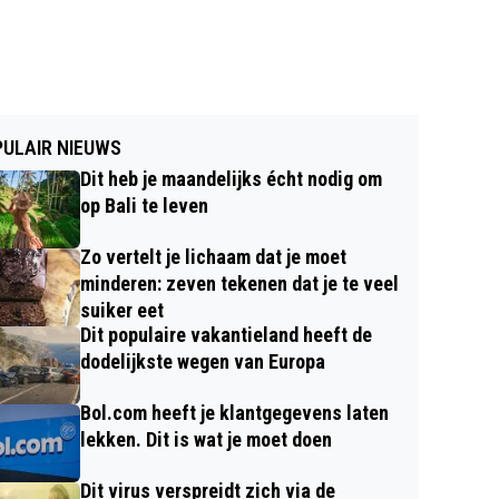
ULAIR NIEUWS
Dit heb je maandelijks écht nodig om
op Bali te leven
Zo vertelt je lichaam dat je moet
minderen: zeven tekenen dat je te veel
suiker eet
Dit populaire vakantieland heeft de
dodelijkste wegen van Europa
Bol.com heeft je klantgegevens laten
lekken. Dit is wat je moet doen
Dit virus verspreidt zich via de