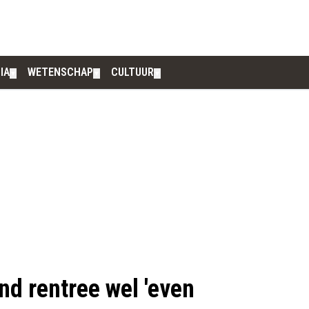
IA
WETENSCHAP
CULTUUR
▼
▼
▼
d rentree wel 'even