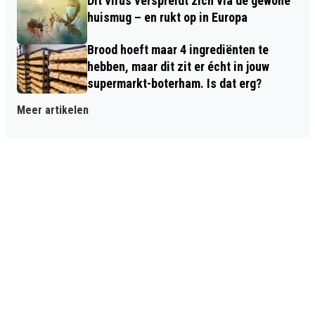
Dit virus verspreidt zich via de gewone
huismug – en rukt op in Europa
Brood hoeft maar 4 ingrediënten te
hebben, maar dit zit er écht in jouw
supermarkt-boterham. Is dat erg?
Meer artikelen