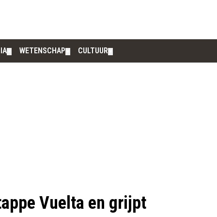
IA
WETENSCHAP
CULTUUR
▼
▼
▼
appe Vuelta en grijpt