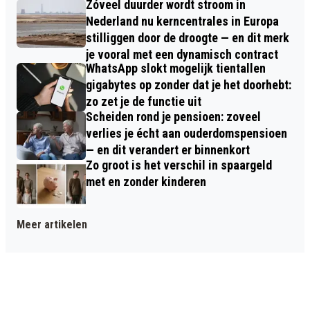
Zóveel duurder wordt stroom in
Nederland nu kerncentrales in Europa
stilliggen door de droogte — en dit merk
je vooral met een dynamisch contract
WhatsApp slokt mogelijk tientallen
gigabytes op zonder dat je het doorhebt:
zo zet je de functie uit
Scheiden rond je pensioen: zoveel
verlies je écht aan ouderdomspensioen
— en dit verandert er binnenkort
Zo groot is het verschil in spaargeld
met en zonder kinderen
Meer artikelen