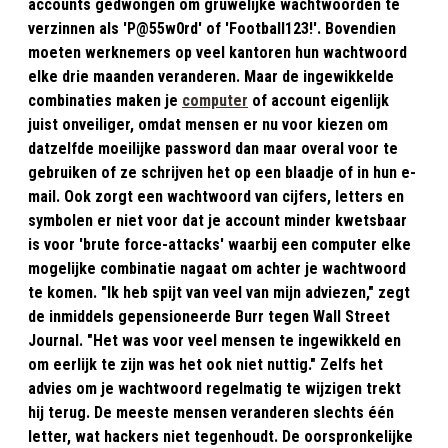
accounts gedwongen om gruwelijke wachtwoorden te
verzinnen als 'P@55w0rd' of 'Football123!'. Bovendien
moeten werknemers op veel kantoren hun wachtwoord
elke drie maanden veranderen. Maar de ingewikkelde
combinaties maken je
computer
of account eigenlijk
juist onveiliger, omdat mensen er nu voor kiezen om
datzelfde moeilijke password dan maar overal voor te
gebruiken of ze schrijven het op een blaadje of in hun e-
mail. Ook zorgt een wachtwoord van cijfers, letters en
symbolen er niet voor dat je account minder kwetsbaar
is voor 'brute force-attacks' waarbij een computer elke
mogelijke combinatie nagaat om achter je wachtwoord
te komen. "Ik heb spijt van veel van mijn adviezen," zegt
de inmiddels gepensioneerde Burr tegen Wall Street
Journal. "Het was voor veel mensen te ingewikkeld en
om eerlijk te zijn was het ook niet nuttig." Zelfs het
advies om je wachtwoord regelmatig te wijzigen trekt
hij terug. De meeste mensen veranderen slechts één
letter, wat hackers niet tegenhoudt. De oorspronkelijke