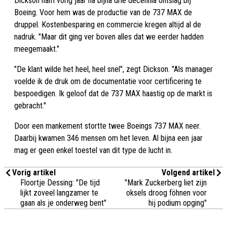
Dickson nam vorig jaar na bijna drie decennia ontslag bij
Boeing. Voor hem was de productie van de 737 MAX de
druppel. Kostenbesparing en commercie kregen altijd al de
nadruk. "Maar dit ging ver boven alles dat we eerder hadden
meegemaakt."
"De klant wilde het heel, heel snel", zegt Dickson. "Als manager
voelde ik de druk om de documentatie voor certificering te
bespoedigen. Ik geloof dat de 737 MAX haastig op de markt is
gebracht."
Door een mankement stortte twee Boeings 737 MAX neer.
Daarbij kwamen 346 mensen om het leven. Al bijna een jaar
mag er geen enkel toestel van dit type de lucht in.
Vorig artikel
Volgend artikel
Floortje Dessing: "De tijd
"Mark Zuckerberg liet zijn
lijkt zoveel langzamer te
oksels droog föhnen voor
gaan als je onderweg bent"
hij podium opging"