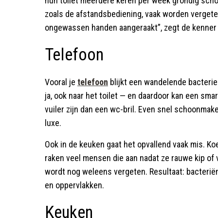
hun toilet meerdere keren per week grondig scho
zoals de afstandsbediening, vaak worden vergete
ongewassen handen aangeraakt”, zegt de kenner
Telefoon
Vooral je
telefoon
blijkt een wandelende bacteri
ja, ook naar het toilet — en daardoor kan een sm
vuiler zijn dan een wc-bril. Even snel schoonma
luxe.
Ook in de keuken gaat het opvallend vaak mis. Ko
raken veel mensen die aan nadat ze rauwe kip o
wordt nog weleens vergeten. Resultaat: bacterië
en oppervlakken.
Keuken