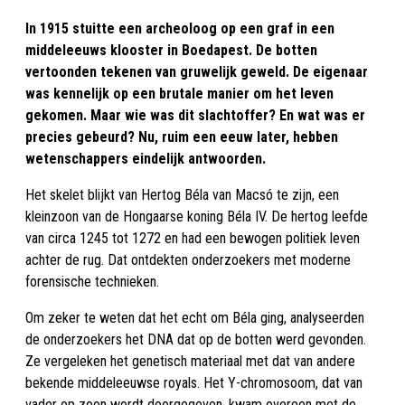
In 1915 stuitte een archeoloog op een graf in een
middeleeuws klooster in Boedapest. De botten
vertoonden tekenen van gruwelijk geweld. De eigenaar
was kennelijk op een brutale manier om het leven
gekomen. Maar wie was dit slachtoffer? En wat was er
precies gebeurd? Nu, ruim een eeuw later, hebben
wetenschappers eindelijk antwoorden.
Het skelet blijkt van Hertog Béla van Macsó te zijn, een
kleinzoon van de Hongaarse koning Béla IV. De hertog leefde
van circa 1245 tot 1272 en had een bewogen politiek leven
achter de rug. Dat ontdekten onderzoekers met moderne
forensische technieken.
Om zeker te weten dat het echt om Béla ging, analyseerden
de onderzoekers het DNA dat op de botten werd gevonden.
Ze vergeleken het genetisch materiaal met dat van andere
bekende middeleeuwse royals. Het Y-chromosoom, dat van
vader op zoon wordt doorgegeven, kwam overeen met de