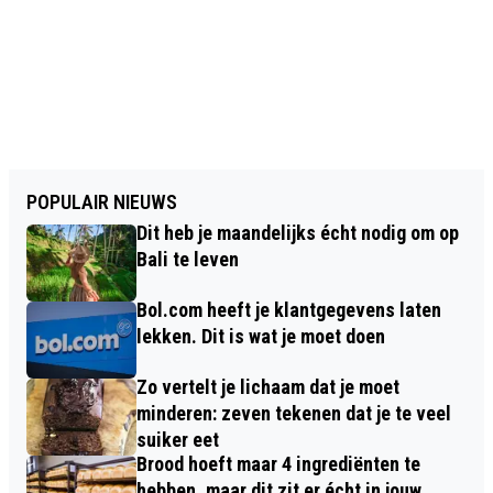
POPULAIR NIEUWS
Dit heb je maandelijks écht nodig om op
Bali te leven
Bol.com heeft je klantgegevens laten
lekken. Dit is wat je moet doen
Zo vertelt je lichaam dat je moet
minderen: zeven tekenen dat je te veel
suiker eet
Brood hoeft maar 4 ingrediënten te
hebben, maar dit zit er écht in jouw