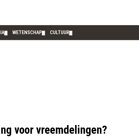
IA
WETENSCHAP
CULTUUR
▼
▼
▼
ang voor vreemdelingen?