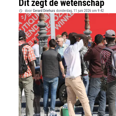
Dit zegt de wetenschap
door
Gerard Driehuis
donderdag, 11 juni 2026 om 9:42