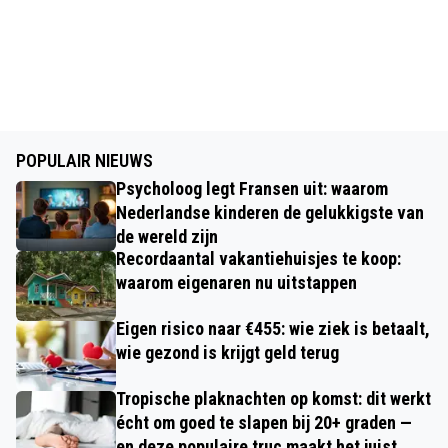
POPULAIR NIEUWS
Psycholoog legt Fransen uit: waarom
Nederlandse kinderen de gelukkigste van
de wereld zijn
Recordaantal vakantiehuisjes te koop:
waarom eigenaren nu uitstappen
Eigen risico naar €455: wie ziek is betaalt,
wie gezond is krijgt geld terug
Tropische plaknachten op komst: dit werkt
écht om goed te slapen bij 20+ graden —
en deze populaire truc maakt het juist