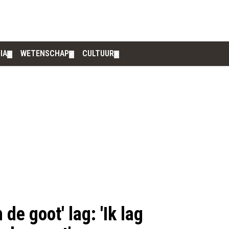
IA
WETENSCHAP
CULTUUR
▼
▼
▼
de goot' lag: 'Ik lag