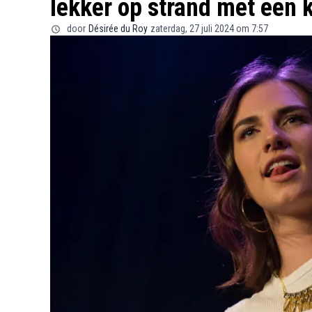
lekker op strand met een 
door
Désirée du Roy
zaterdag, 27 juli 2024 om 7:57