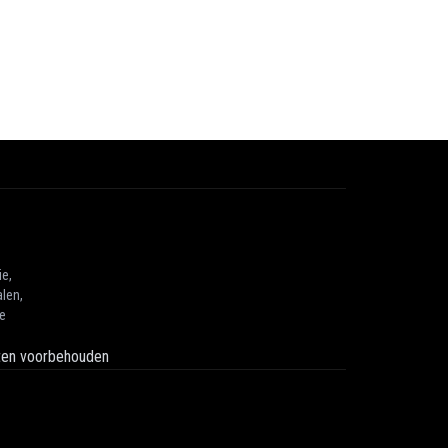
ie,
len,
he
hten voorbehouden