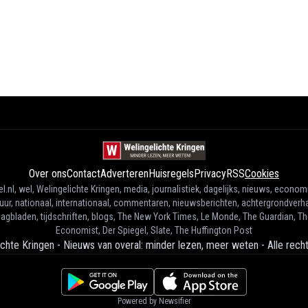
Over ons
Contact
Adverteren
Huisregels
Privacy
RSS
Cookies
l.nl, wel, Welingelichte Kringen, media, journalistiek, dagelijks, nieuws, econom
tuur, nationaal, internationaal, commentaren, nieuwsberichten, achtergrondverha
agbladen, tijdschriften, blogs, The New York Times, Le Monde, The Guardian, T
Economist, Der Spiegel, Slate, The Huffington Post
ichte Kringen - Nieuws van overal: minder lezen, meer weten
-
Alle rec
Powered by Newsifier