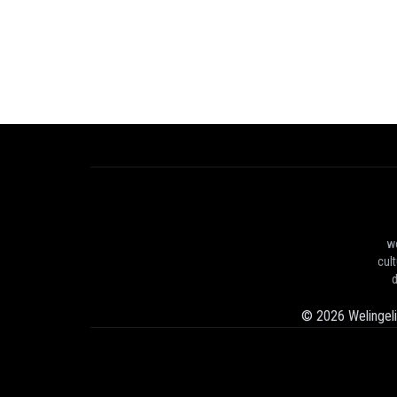
we
cul
d
©
2026
Welingel