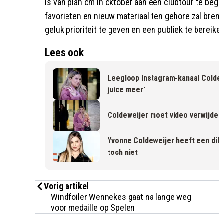
is van plan om in oktober aan een clubtour te be
favorieten en nieuw materiaal ten gehore zal bre
geluk prioriteit te geven en een publiek te berei
Lees ook
Leegloop Instagram-kanaal Colde
juice meer'
Coldeweijer moet video verwijd
Yvonne Coldeweijer heeft een di
toch niet
Vorig artikel
Windfoiler Wennekes gaat na lange weg
voor medaille op Spelen