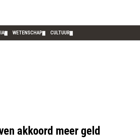
IA
WETENSCHAP
CULTUUR
▼
▼
▼
ijven akkoord meer geld