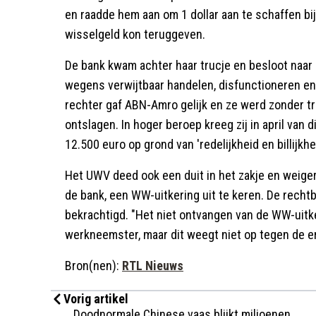
en raadde hem aan om 1 dollar aan te schaffen bij 
wisselgeld kon teruggeven.
De bank kwam achter haar trucje en besloot naar 
wegens verwijtbaar handelen, disfunctioneren e
rechter gaf ABN-Amro gelijk en ze werd zonder tr
ontslagen. In hoger beroep kreeg zij in april van 
12.500 euro op grond van 'redelijkheid en billijkhe
Het UWV deed ook een duit in het zakje en weigerd
de bank, een WW-uitkering uit te keren. De recht
bekrachtigd. "Het niet ontvangen van de WW-uitk
werkneemster, maar dit weegt niet op tegen de e
Bron(nen):
RTL Nieuws
Vorig artikel
Doodnormale Chinese vaas blijkt miljoenen