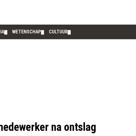
IA
WETENSCHAP
CULTUUR
▼
▼
▼
dewerker na ontslag