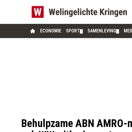
ECONOMIE
SPORT
SAMENLEVING
MED
▼
▼
Behulpzame ABN AMRO-me