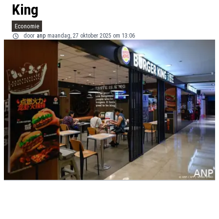
King
Economie
door
anp
maandag, 27 oktober 2025 om 13:06