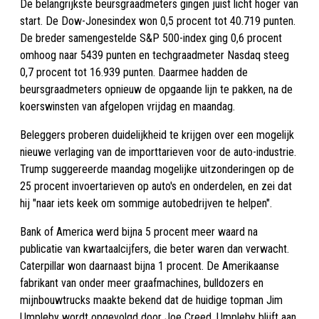
De belangrijkste beursgraadmeters gingen juist licht hoger van
start. De Dow-Jonesindex won 0,5 procent tot 40.719 punten.
De breder samengestelde S&P 500-index ging 0,6 procent
omhoog naar 5439 punten en techgraadmeter Nasdaq steeg
0,7 procent tot 16.939 punten. Daarmee hadden de
beursgraadmeters opnieuw de opgaande lijn te pakken, na de
koerswinsten van afgelopen vrijdag en maandag.
Beleggers proberen duidelijkheid te krijgen over een mogelijk
nieuwe verlaging van de importtarieven voor de auto-industrie.
Trump suggereerde maandag mogelijke uitzonderingen op de
25 procent invoertarieven op auto's en onderdelen, en zei dat
hij "naar iets keek om sommige autobedrijven te helpen".
Bank of America werd bijna 5 procent meer waard na
publicatie van kwartaalcijfers, die beter waren dan verwacht.
Caterpillar won daarnaast bijna 1 procent. De Amerikaanse
fabrikant van onder meer graafmachines, bulldozers en
mijnbouwtrucks maakte bekend dat de huidige topman Jim
Umpleby wordt opgevolgd door Joe Creed. Umpleby blijft aan