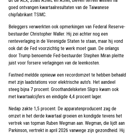
uit de AEX, zoals ASML en ASMI, bleven terrein winnen na
goed ontvangen kwartaalresultaten van de Taiwanese
chipfabrikant TSMC.
Beleggers verwerkten ook opmerkingen van Federal Reserve-
bestuurder Christopher Waller. Hij zei achter nog een
renteverlaging in de Verenigde Staten te staan, maar hij vond
ook dat de Fed voorzichtig te werk moet gaan. De onlangs
door Trump benoemde Fed-bestuurder Stephen Miran pleitte
juist voor forsere verlagingen van de leenkosten.
Fastned meldde opnieuw een recordomzet te hebben behaald
met zijn laadstations voor elektrische auto's. Het aandeel
steeg bijna 7 procent. Groothandelsketen Sligro kwam ook
met kwartaalcijfers en eindigde 4,4 procent lager.
Nedap zakte 1,5 procent. De apparatenproducent zag de
omzet in het derde kwartaal groeien en kondigde tevens het
vertrek van topman Ruben Wegman aan. Wegman, die lijdt aan
Parkinson, vertrekt in april 2026 vanwege zijn gezondheid. Hij