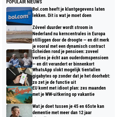
POPULAIR NIEUWS
Bol.com heeft je klantgegevens laten
lekken. Dit is wat je moet doen
Zóveel duurder wordt stroom in
Nederland nu kerncentrales in Europa
stilliggen door de droogte — en dit merk
je vooral met een dynamisch contract
Scheiden rond je pensioen: zoveel
verlies je écht aan ouderdomspensioen
— en dit verandert er binnenkort
WhatsApp slokt mogelijk tientallen
gigabytes op zonder dat je het doorhebt:
zo zet je de functie uit
EU komt met idioot plan: zes maanden
met je WW-uitkering op vakantie
Wat je doet tussen je 45 en 65ste kan
dementie met meer dan 12 jaar