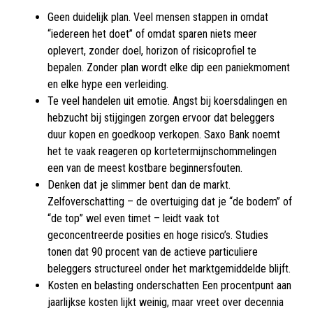
Geen duidelijk plan. Veel mensen stappen in omdat
“iedereen het doet” of omdat sparen niets meer
oplevert, zonder doel, horizon of risicoprofiel te
bepalen. Zonder plan wordt elke dip een paniekmoment
en elke hype een verleiding.
Te veel handelen uit emotie. Angst bij koersdalingen en
hebzucht bij stijgingen zorgen ervoor dat beleggers
duur kopen en goedkoop verkopen. Saxo Bank noemt
het te vaak reageren op kortetermijnschommelingen
een van de meest kostbare beginnersfouten.
Denken dat je slimmer bent dan de markt.
Zelfoverschatting – de overtuiging dat je “de bodem” of
“de top” wel even timet – leidt vaak tot
geconcentreerde posities en hoge risico’s. Studies
tonen dat 90 procent van de actieve particuliere
beleggers structureel onder het marktgemiddelde blijft.
Kosten en belasting onderschatten Een procentpunt aan
jaarlijkse kosten lijkt weinig, maar vreet over decennia