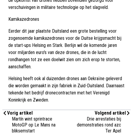
de opkomst van drones hebben bovendien gezorgd voor
verschuivingen in militaire technologie op het slagveld.
Kamikazedrones
Eerder dit jaar plaatste Duitsland een grote bestelling voor
zogenoemde kamikazedrones voor de Duitse krijgsmacht bij
de start-ups Helsing en Stark. Berlijn wil de komende jaren
voor miljarden euro's van deze drones, die in de lucht
rondhangen tot ze een doelwit zien om zich erop te storten,
aanschaffen.
Helsing heeft ook al duizenden drones aan Oekraïne geleverd
die worden gemaakt in zijn fabriek in Zuid-Duitsland. Daarnaast
tekende het bedrijf dronecontracten met het Verenigd
Koninkrijk en Zweden.
Vorig artikel
Volgend artikel
Martín wint sprintrace
Drie arrestaties bij
MotoGP op Le Mans na
demonstraties rond azc
bliksemstart
Ter Apel