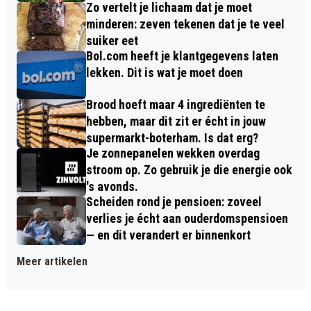
Zo vertelt je lichaam dat je moet
minderen: zeven tekenen dat je te veel
suiker eet
Bol.com heeft je klantgegevens laten
lekken. Dit is wat je moet doen
Brood hoeft maar 4 ingrediënten te
hebben, maar dit zit er écht in jouw
supermarkt-boterham. Is dat erg?
Je zonnepanelen wekken overdag
stroom op. Zo gebruik je die energie ook
's avonds.
Scheiden rond je pensioen: zoveel
verlies je écht aan ouderdomspensioen
— en dit verandert er binnenkort
Meer artikelen