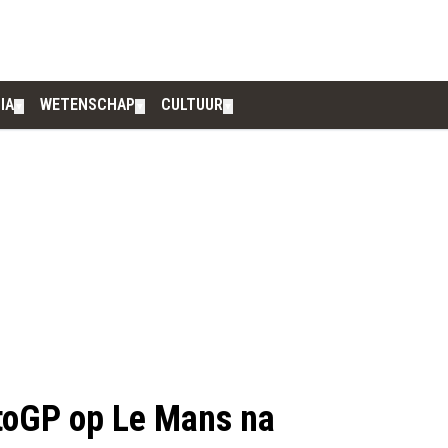
IA
WETENSCHAP
CULTUUR
▼
▼
▼
otoGP op Le Mans na