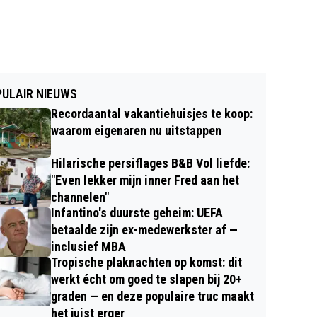
ULAIR NIEUWS
Recordaantal vakantiehuisjes te koop:
waarom eigenaren nu uitstappen
Hilarische persiflages B&B Vol liefde:
"Even lekker mijn inner Fred aan het
channelen"
Infantino's duurste geheim: UEFA
betaalde zijn ex-medewerkster af —
inclusief MBA
Tropische plaknachten op komst: dit
werkt écht om goed te slapen bij 20+
graden — en deze populaire truc maakt
het juist erger