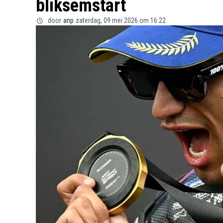
bliksemstart
door
anp
zaterdag, 09 mei 2026 om 16:22