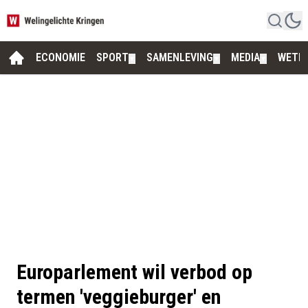
ECONOMIE
SPORT
SAMENLEVING
MEDIA
WETE
▼
▼
▼
Europarlement wil verbod op
termen 'veggieburger' en