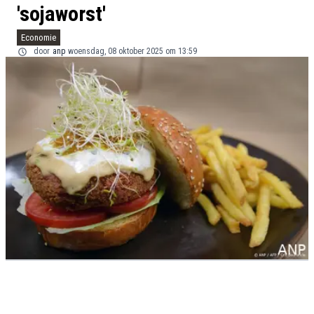
'sojaworst'
Economie
door
anp
woensdag, 08 oktober 2025 om 13:59