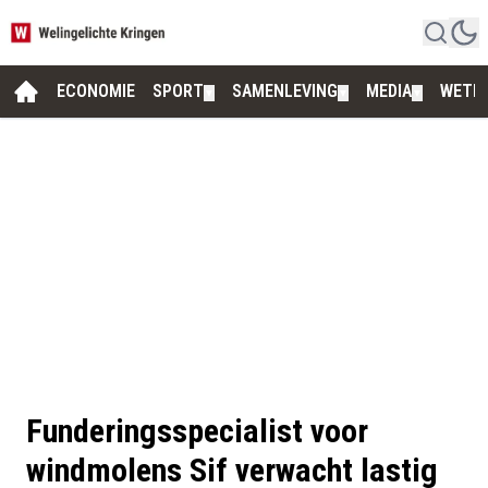
ECONOMIE
SPORT
SAMENLEVING
MEDIA
WETE
▼
▼
▼
Funderingsspecialist voor
windmolens Sif verwacht lastig