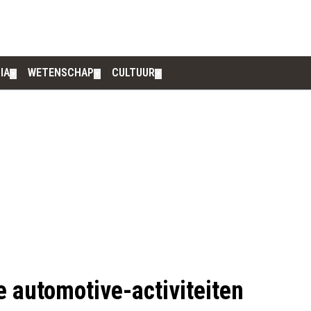
IA
WETENSCHAP
CULTUUR
▼
▼
▼
 automotive-activiteiten