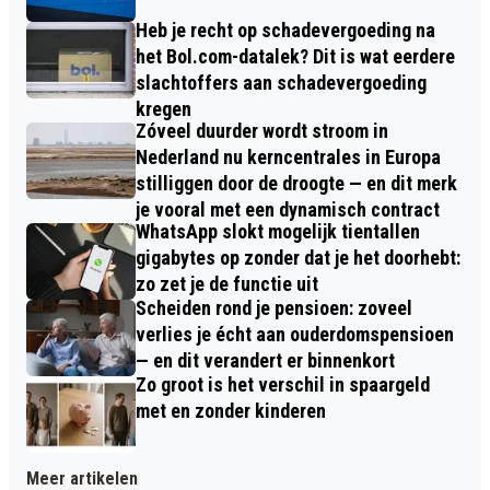
Heb je recht op schadevergoeding na
het Bol.com-datalek? Dit is wat eerdere
slachtoffers aan schadevergoeding
kregen
Zóveel duurder wordt stroom in
Nederland nu kerncentrales in Europa
stilliggen door de droogte — en dit merk
je vooral met een dynamisch contract
WhatsApp slokt mogelijk tientallen
gigabytes op zonder dat je het doorhebt:
zo zet je de functie uit
Scheiden rond je pensioen: zoveel
verlies je écht aan ouderdomspensioen
— en dit verandert er binnenkort
Zo groot is het verschil in spaargeld
met en zonder kinderen
Meer artikelen