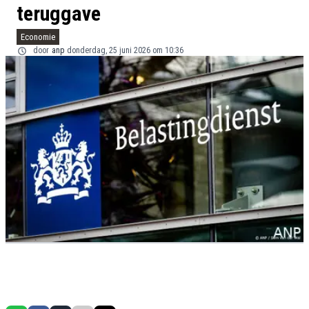
teruggave
Economie
door
anp
donderdag, 25 juni 2026 om 10:36