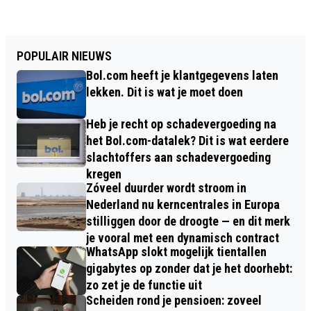
POPULAIR NIEUWS
Bol.com heeft je klantgegevens laten
lekken. Dit is wat je moet doen
Heb je recht op schadevergoeding na
het Bol.com-datalek? Dit is wat eerdere
slachtoffers aan schadevergoeding
kregen
Zóveel duurder wordt stroom in
Nederland nu kerncentrales in Europa
stilliggen door de droogte — en dit merk
je vooral met een dynamisch contract
WhatsApp slokt mogelijk tientallen
gigabytes op zonder dat je het doorhebt:
zo zet je de functie uit
Scheiden rond je pensioen: zoveel