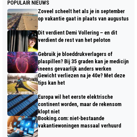
POPULAIR NIEUWS
Zoveel scheelt het als je in september
op vakantie gaat in plaats van augustus
Dit verdient Demi Vollering – en dit
verdient de rest van het peloton
Gebruik je bloeddrukverlagers of
plaspillen? Bij 35 graden kan je medicijn
ineens gevaarlijk anders werken
Gewicht verliezen na je 40e? Met deze
tips kan het
Europa wil het eerste elektrische
continent worden, maar de rekensom
klopt niet
Booking.com: niet-bestaande
vakantiewoningen massaal verhuurd