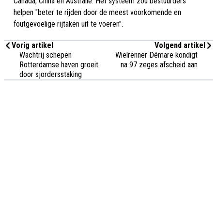
Canada, China en Australië. Het systeem zou bestuurders
helpen "beter te rijden door de meest voorkomende en
foutgevoelige rijtaken uit te voeren".
Vorig artikel
Volgend artikel
Wachtrij schepen
Wielrenner Démare kondigt
Rotterdamse haven groeit
na 97 zeges afscheid aan
door sjordersstaking